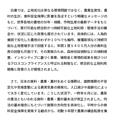
白書では、土地劣化は単なる環境問題ではなく、農業生産性、農
村の生計、食料安全保障に影響を及ぼすという明確なメッセージの
もと、世界各地の農地の分布・規模、作物生産の最新データをもと
づいて、実行可能な統合的かつ持続可能な土地利用・管理手法の機
会や、状況に応じた政策も提示されています。具体的には、人為的
要因で劣化した農地のわずか１０％でも輪作、被覆栽培など持続可
能な土地管理手法で回復すると、年間１億５４００万人分の食料生
産の回復も可能です。その実現のため、森林伐採規制などの規制措
置、インセンティブに基づく事業、補助金と環境的成果を結びつけ
るクロスコンプライアンスと呼ばれる制度など、統合的な土地利用
戦略と政策介入が提唱されました。
さて、日本の食料・農業・農村をめぐる情勢は、国際情勢の不安
定化や気候変動による異常気象の頻発化、人口減少や高齢化によっ
て大きく変化しています。こうした状況下、一昨年６月には、農政
の憲法ともいわれる食料・農業・農村基本法が改正されました。同
法の基本理念にもとづいて施策の方向性を具体化し、平時からの食
料安全保障を実現する観点から、初動５年間で農業の構造転換を集