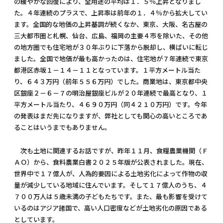
の緩やかな回復により、全用途の平均は１．５％上昇となりまし
た。４年連続のプラスで、上昇率は前年の１．４％から拡大してい
ます。全国的な地価の上昇基調が続くなか、東京、大阪、名古屋の
三大都市圏と札幌、仙台、広島、福岡の主要４市を除いた、その他
の地方圏でも住宅地が３０年ぶりに下落から脱却し、横ばいに転じ
ました。全国で地価が最も高かったのは、住宅地が７年連続で東京
都港区赤坂１－１４－１１となっています。１平方メートル当た
り、６４３万円（前年５５６万円）でした。商業地は、東京都中央
区銀座２－６－７の明治屋銀座ビルが２０年連続で最高となり、１
平方メートル当たり、４６９０万円（同４２１０万円）です。今年
の発表はまだ先になりますが、弊社としても関心の高いところであ
ることはいうまでもありません。
次も土地に関連するお話ですが、昨年１１月、食糧農業機関（Ｆ
ＡＯ）から、食料農業白書２０２５年版が公表されました。現在、
世界中で１７億人が、人為的要因による土地劣化によって作物の収
量が減少している地域に住んでいます。そして１７億人のうち、４
７００万人は５歳未満の子どもたちです。また、最も影響を受けて
いるのはアジア諸国で、高い人口密度などが土地劣化の原因である
としています。