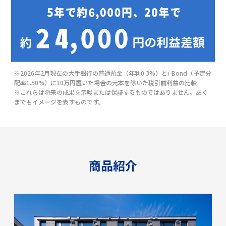
※2026年2月現在の大手銀行の普通預金（年利0.3%）とi-Bond（予定分
配率1.50%）に10万円置いた場合の元本を除いた税引前利益の比較
※これらは将来の成果を示唆または保証するものではありません。あく
までもイメージを表すものです。
商品紹介