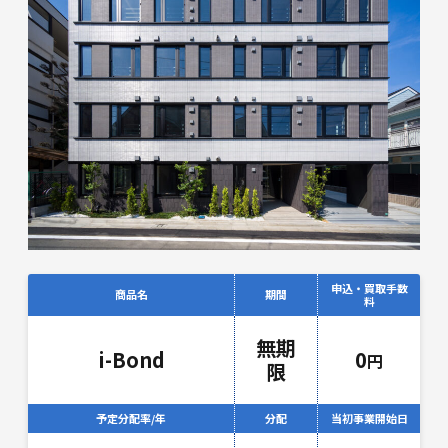
申込・買取手数
商品名
期間
料
無期
i-Bond
0
円
限
予定分配率/年
分配
当初事業開始日