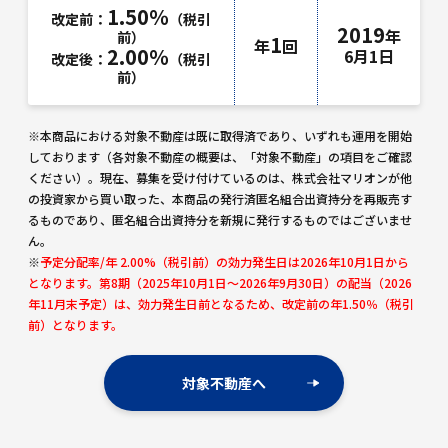
1.50％
改定前：
（税引
2019
年
前）
1
年
回
2.00％
6月1日
改定後：
（税引
前）
※本商品における対象不動産は既に取得済であり、いずれも運用を開始
しております（各対象不動産の概要は、「対象不動産」の項目をご確認
ください）。現在、募集を受け付けているのは、株式会社マリオンが他
の投資家から買い取った、本商品の発行済匿名組合出資持分を再販売す
るものであり、匿名組合出資持分を新規に発行するものではございませ
ん。
※
予定分配率/年 2.00%（税引前）の効力発生日は2026年10月1日から
となります。第8期（2025年10月1日～2026年9月30日）の配当（2026
年11月末予定）は、効力発生日前となるため、改定前の年1.50％（税引
前）となります。
対象不動産へ