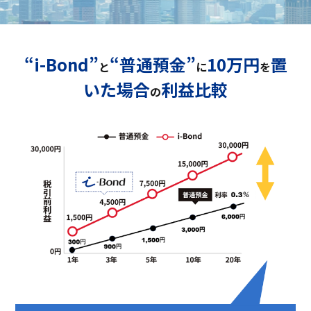
“i-Bond”
“普通預金”
10万円
置
と
に
を
いた場合
利益比較
の