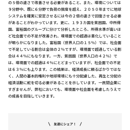
の５倍の速さで改善させる必要があること、また、環境については
９分野中、既に６分野で負荷の限度を超え、２０５０年までに地球
システムを確実に安定させるには今の２倍の速さで回復させる必要
があることがわかっています。更に、１９３カ国を貧困国、中所得
国、富裕国のグループに分けて分析したところ、所得水準が高いほ
ど社会面での不足が改善され、環境面での超過は悪化していること
が明らかになりました。富裕国（世界人口の１５％）では、社会面
で不足している割合は全体の２％ですが、環境面で超過している割
合は４４％にもなります。一方、貧困国（世界人口の４２％）で
は、環境面での超過は４％にとどまっていますが、社会面での不足
は６３％にも上ります。この結果は、経済成長に頼るばかりではな
く、人間の基本的権利や地球環境にも十分配慮した、再生と分配の
経済活動に舵を切る必要があることを示しています。一民間企業に
すぎませんが、弊社においても、環境面や社会面を考慮したうえで
の成長を目指していきます。