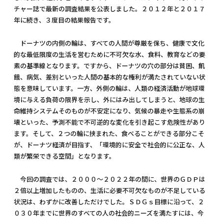
チャー誌で最新の調査結果を公表しました。２０１２年と２０１７
年に続き、３度目の結果報告です。
ドーナツの内側の輪は、すべての人間が尊厳を保ち、健康で文化
的な最低限度の生活を営むために不可欠な水、食料、教育などの要
素の基準線となります。ですから、ドーナツの穴の部分は貧困、飢
餓、病気、差別といった人間の基本的な権利が満たされていない状
態を意味しています。一方、外側の輪は、人類の経済活動が地球環
境に与える負荷の限界を示し、外にはみ出してしまうと、地球の生
命維持システムそのものが不安定になり、気候の暴走や生態系の崩
壊といった、予測不能で不可逆的な変化を引き起こす危険性があり
ます。そして、２つの輪に挟まれた、食べることができる部分こそ
が、ドーナツ経済が目指す、「環境的に安全で社会的に公正な、人
類が繁栄できる空間」となります。
今回の調査では、２０００～２０２２年の間に、世界のＧＤＰは
２倍以上増加したものの、生活に必要不可欠なものが不足している
状況は、わずかに改善しただけでした。ＳＤＧｓ目標に沿って、２
０３０年までに世界のすべての人の社会的ニーズを満たすには、今