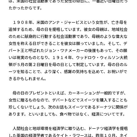
は、米国の社会活動家であった女性の命日に、一番近い日曜日だっ
たかったからです。
１９０８年、米国のアンナ・ジャービスという女性が、亡き母を
追悼するため、母の日を提唱しています。彼女の母親は、地域社会
のために献身的に行動する社会活動家であり、母親のような偉大な
女性を称える日ができることを彼女は願っていました。そして、デ
パート王と呼ばれたジョン・ワナメーカーの後援もあって、その願
いは現実のものとなり、１９１４年、ウッドロウ・ウィルソン大統
領が５月の第２日曜日を母の日として制定しています。母の日のル
ーツを知ることで、より深く、感謝の気持ちを込めて、お祝いがで
きるかもしれません。
母の日のプレゼントといえば、カーネーションが一般的ですが、
女性に贈るものなので、デパートなどでスイーツを購入することも
珍しくないでしょう。次のお話もスイーツであるドーナツに関係が
あります。といいましても、食べ物ではなく、経済についてです。
人間社会と地球環境を経済学に取り込む、ドーナツ経済学を提唱
した英国の経済学者であるケイト・ラワースは、昨年１０月、ネイ