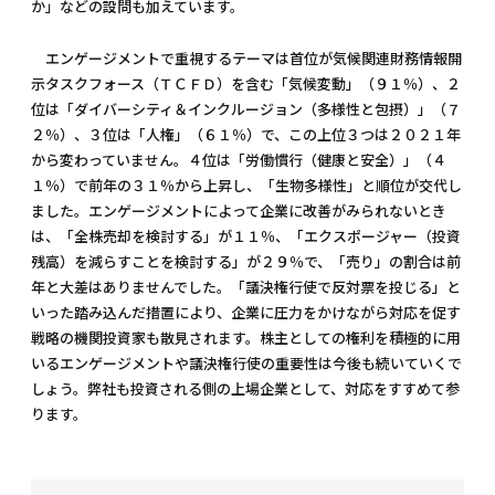
か」などの設問も加えています。
エンゲージメントで重視するテーマは首位が気候関連財務情報開
示タスクフォース（ＴＣＦＤ）を含む「気候変動」（９１％）、２
位は「ダイバーシティ＆インクルージョン（多様性と包摂）」（７
２％）、３位は「人権」（６１％）で、この上位３つは２０２１年
から変わっていません。４位は「労働慣行（健康と安全）」（４
１％）で前年の３１％から上昇し、「生物多様性」と順位が交代し
ました。エンゲージメントによって企業に改善がみられないとき
は、「全株売却を検討する」が１１％、「エクスポージャー（投資
残高）を減らすことを検討する」が２９％で、「売り」の割合は前
年と大差はありませんでした。「議決権行使で反対票を投じる」と
いった踏み込んだ措置により、企業に圧力をかけながら対応を促す
戦略の機関投資家も散見されます。株主としての権利を積極的に用
いるエンゲージメントや議決権行使の重要性は今後も続いていくで
しょう。弊社も投資される側の上場企業として、対応をすすめて参
ります。