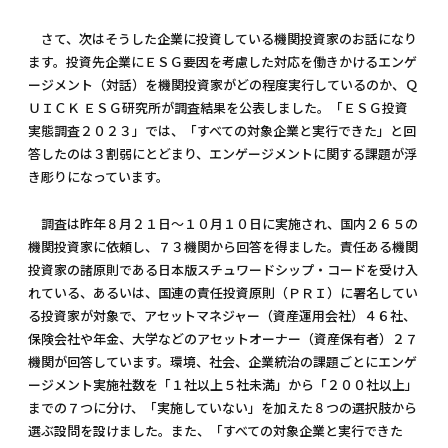
さて、次はそうした企業に投資している機関投資家のお話になり
ます。投資先企業にＥＳＧ要因を考慮した対応を働きかけるエンゲ
ージメント（対話）を機関投資家がどの程度実行しているのか、Ｑ
ＵＩＣＫ ＥＳＧ研究所が調査結果を公表しました。「ＥＳＧ投資
実態調査２０２３」では、「すべての対象企業と実行できた」と回
答したのは３割弱にとどまり、エンゲージメントに関する課題が浮
き彫りになっています。
調査は昨年８月２１日～１０月１０日に実施され、国内２６５の
機関投資家に依頼し、７３機関から回答を得ました。責任ある機関
投資家の諸原則である日本版スチュワードシップ・コードを受け入
れている、あるいは、国連の責任投資原則（ＰＲＩ）に署名してい
る投資家が対象で、アセットマネジャー（資産運用会社）４６社、
保険会社や年金、大学などのアセットオーナー（資産保有者）２７
機関が回答しています。環境、社会、企業統治の課題ごとにエンゲ
ージメント実施社数を「１社以上５社未満」から「２００社以上」
までの７つに分け、「実施していない」を加えた８つの選択肢から
選ぶ設問を設けました。また、「すべての対象企業と実行できた