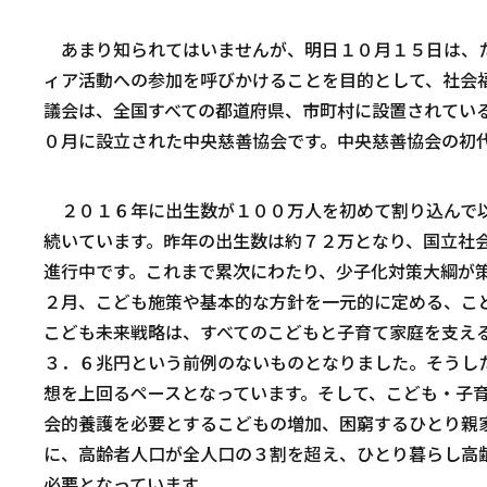
あまり知られてはいませんが、明日１０月１５日は、た
ィア活動への参加を呼びかけることを目的として、社会
議会は、全国すべての都道府県、市町村に設置されてい
０月に設立された中央慈善協会です。中央慈善協会の初
２０１６年に出生数が１００万人を初めて割り込んで以
続いています。昨年の出生数は約７２万となり、国立社
進行中です。これまで累次にわたり、少子化対策大綱が
２月、こども施策や基本的な方針を一元的に定める、こ
こども未来戦略は、すべてのこどもと子育て家庭を支え
３．６兆円という前例のないものとなりました。そうし
想を上回るペースとなっています。そして、こども・子
会的養護を必要とするこどもの増加、困窮するひとり親
に、高齢者人口が全人口の３割を超え、ひとり暮らし高
必要となっています。