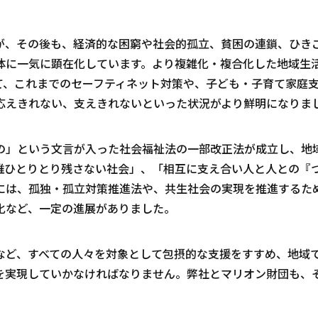
、その後も、経済的な困窮や社会的孤立、貧困の連鎖、ひき
体に一気に顕在化しています。より複雑化・複合化した地域生
て、これまでのセーフティネット対策や、子ども・子育て家庭
応えきれない、支えきれないといった状況がより鮮明になりま
」という文言が入った社会福祉法の一部改正法が成立し、地
誰ひとりとり残さない社会」、「相互に支え合い人と人との『
には、孤独・孤立対策推進法や、共生社会の実現を推進するた
化など、一定の進展がありました。
ど、すべての人々を対象として包摂的な支援をすすめ、地域
を実現していかなければなりません。弊社とマリオン財団も、