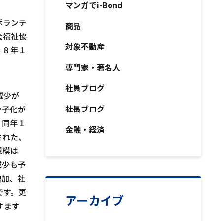
マンガでi-Bond
ボランテ
商品
会福祉協
対象不動産
０８年１
専門家・著名人
社員ブログ
減少が
社長ブログ
少子化が
、同年１
金融・経済
された、
規模は
減少も予
増加、社
です。更
アーカイブ
すます