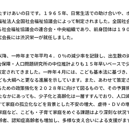
すけあいの日です。１９６５年、日常生活での助け合いや、
福祉法人全国社会福祉協議会によって制定されました。全国社
る社会福祉協議会の連合会・中央組織であり、前身団体は１９
代会長には渋沢栄一が就任しました。
降、一昨年まで年平均４．０％の減少率を記録し、出生数の
会保障・人口問題研究所の中位推計よりも１５年早いペースで
策定されてきました。一昨年４月には、こども基本法に基づき
ども大綱へと更なる進展を示しています。また、あわせて策定
るための政策強化を２０２８年に向けて図るもので、その予算
たなかにあっても、少子化と高齢化は一層すすんでおり、人口
育て家庭の孤立化などを背景とした不安の増大、虐待・ＤＶの
家庭など、こども・子育て家庭をめぐる課題はより深刻な状況
齢者、認知症高齢者も増加し、多様な支え合いによる支援がま