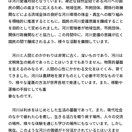
は河川愛護月間となっています。身近な自然空間である河川への国
民の関心の高まりに応えるため、地域住民、市民団体、関係行政機
関などによる流域全体の良好な河川環境の保全・再生への取り組み
を積極的に推進するとともに、国民の河川愛護意識を醸成すること
を目的として定められました。河川管理者が地域住民、市民団体、
関係行政機関などと協力し、この月間中に、河川愛護の意識が広く
国民の間で醸成されるよう、様々な活動を展開しています。
河川と人間とのかかわりは非常に古く、深いものであり、河川は
文明発生の拠点であったことはいうまでもありません。物質的基盤
を支えるのみならず、人間の心性にかかわる文化をはぐくみ、育て
てきました。河川は農耕地を潤すものとして必要不可欠なものであ
り、様々な灌漑の方法が世界各地で発達しています。また、移動や
運搬の手段としても重
要なものです。
河川は利水をはじめとした生活の基盤であって、また、現代社会
のなかで疲れた心を癒し、生きる活力を取り戻す場所、人々の交流
の場所、様々な体験を通じた学びの場所にもなっています。しかし
現在、このような河川の価値が十分活かされているとはいえませ