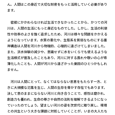
ん。人間はこの身近で大切な財産をもっと活用していく必要があり
ます。
密接にかかわらなければ生活できなかったことから、かつての河
川は、人間の生活にもっと身近なものでした。しかし、生活の利便
性や効率のよさを強く追求したため、河川は様々な問題をかかえる
ようになっています。水質の悪化や、生態系を貧弱なものにする護
岸構造は人間を河川から物理的、心理的に遠ざけてしまいました。
また、洪水体験の減少や、意識せずに水をいくらでも使えるような
生活様式が普及したこともあり、河川に対する畏れや敬いの心が希
薄化したことも、人間が河川から遠ざかった要因のひとつかもしれ
ません。
河川は人間にとって、なくてはならない恩恵をもたらす一方、と
きに大規模な氾濫を生じ、人間の生存を脅かす存在でもあります。
決して意のままにならない河川と向き合うことで、感性は磨かれ、
創造力も養われ、生命の尊さや自然の法則を理解できるようになっ
ていったのでしょう。望ましい河川の姿を次世代に取り戻し、環境
との共生という大きな課題に対処していくことが、いまの大人たち