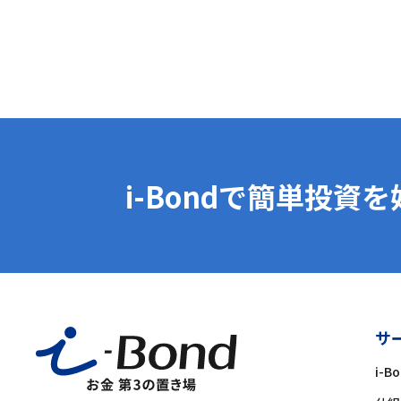
i-Bondで簡単投資
サ
i-B