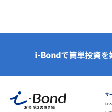
i-Bondで簡単投資
サ
i-B