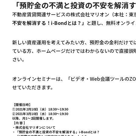
「預貯金の不満と投資の不安を解消す
不動産賃貸関連サービスの株式会社マリオン（本社：東
不安を解消する！
i-Bond
とは？」
と題し、無料オンライ
新しい資産運用を考えてみたい方、預貯金の金利だけで
ている方、ホームページだけではわからないので直接説
さい。
オンラインセミナーは、「ビデオ・
Web
会議ツールの
Z
せていただきます。
【開催日時】
①
2021
年
2
月
10
日（水）
18:30
～
19:30
②
2021
年
3
月
10
日（水）
18:30
～
19:30
以降、月
1
～
2
回開催します。
【内
容
】
・株式会社マリオンについて
・「預貯金の不満と投資の不安を解消する」
i-Bond
とは？