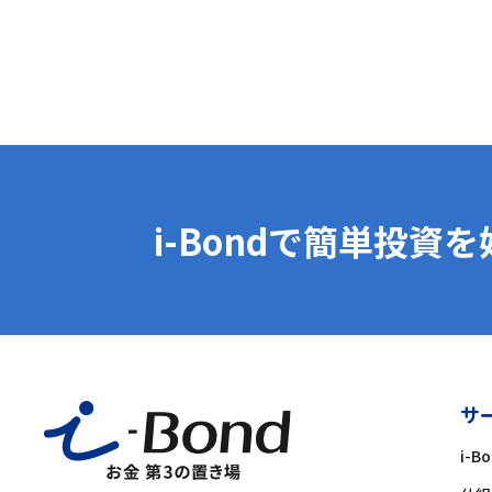
i-Bondで簡単投資
サ
i-B