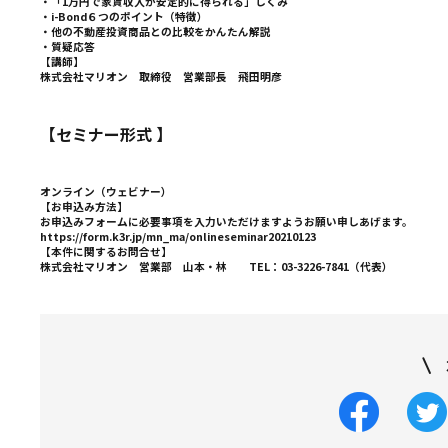
・「
1
万円で家賃収入が安定的に得られる」しくみ
・
i-Bond
６つのポイント（特徴）
・他の不動産投資商品との比較をかんたん解説
・質疑応答
【講師】
株式会社マリオン 取締役 営業部長 飛田明彦
【セミナー形式
】
オンライン（ウェビナー）
【お申込み方法】
お申込みフォームに必要事項を入力いただけますようお願い申しあげます。
https://form.k3r.jp/mn_ma/onlineseminar20210123
【本件に関するお問合せ】
株式会社マリオン 営業部 山本・林
TEL
：
03-3226-7841
（代表）